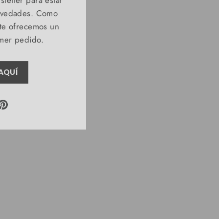
novedades. Como
 te ofrecemos un
imer pedido.
AQUÍ
ram
acebook
Pinterest