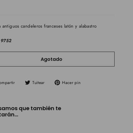
a antiguos candeleros franceses latón y alabastro
 9752
Agotado
Compartir
Tuitear
Pinear
ompartir
Tuitear
Hacer pin
en
en
en
Facebook
Twitter
Pinterest
samos que también te
arán...
Pareja