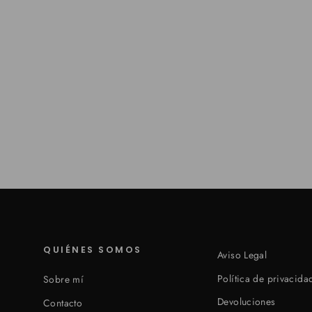
Pareja candeleros franceses latón y alabastro
(VENDIDOS)
€0,00
QUIÉNES SOMOS
Aviso Legal
Política de privacida
Sobre mí
Devoluciones
Contacto