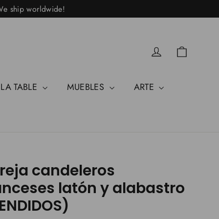
 We ship worldwide!
Carrito
Acceder
 LA TABLE
MUEBLES
ARTE
reja candeleros
anceses latón y alabastro
ENDIDOS)