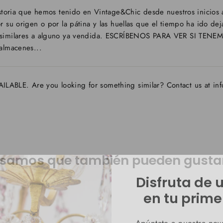
historia que hemos tenido en Vintage&Chic desde nuestros inicio
r su origen o por la pátina y las huellas que el tiempo ha ido de
s similares a alguno ya vendida. ESCRÍBENOS PARA VER SI T
almacenes...
BLE. Are you looking for something similar? Contact us at in
samos que también pueden gustart
Disfruta de 
en tu prime
Apúntate a nuestra news