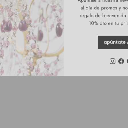
al día de promos y 
regalo de bienvenida
10% dto en tu pr
apúntate 
Instag
F