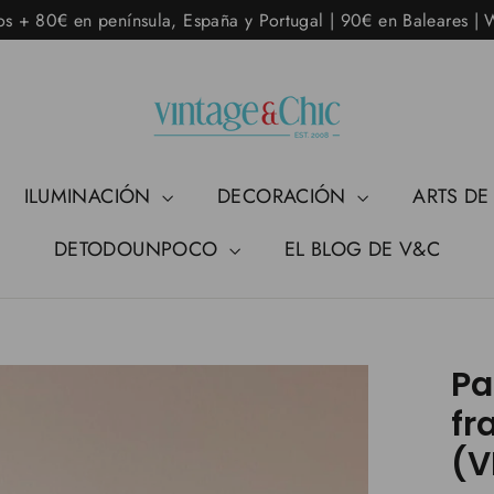
os + 80€ en península, España y Portugal | 90€ en Baleares |
ILUMINACIÓN
DECORACIÓN
ARTS DE
DETODOUNPOCO
EL BLOG DE V&C
Pa
fr
(V