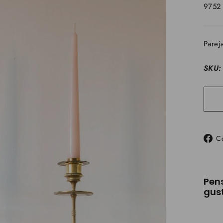
9752
Parej
SKU:
C
Pen
gust