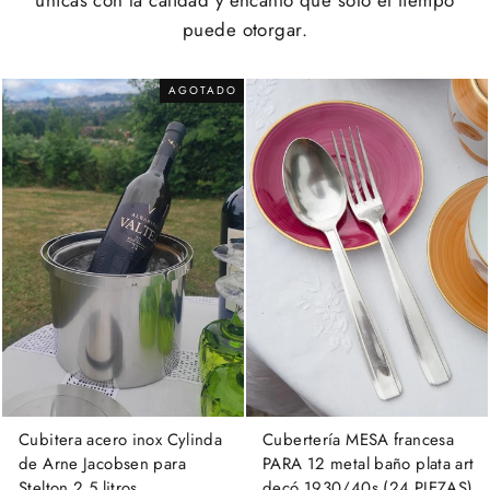
únicas con la calidad y encanto que solo el tiempo
puede otorgar.
AGOTADO
Cubitera acero inox Cylinda
Cubertería MESA francesa
de Arne Jacobsen para
PARA 12 metal baño plata art
Stelton 2.5 litros
decó 1930/40s (24 PIEZAS)