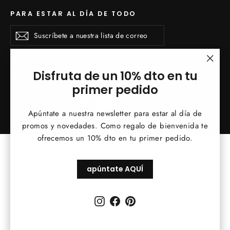
PARA ESTAR AL DÍA DE TODO
Suscríbete
Suscribirse
Suscribirse
a
nuestra
lista
de
"Cerr
Disfruta de un 10% dto en tu
MENÚ INFERIOR
correo
(esc)
primer pedido
Apúntate a nuestra newsletter para estar al día de
© 2026 Vintage&Chic
Tecnología de Shopify
promos y novedades. Como regalo de bienvenida te
ofrecemos un 10% dto en tu primer pedido.
¿Necesitas ayuda?
apúntate AQUÍ
Contacta con nosotros por WhatsApp para resolver
Instagram
Facebook
Pinterest
tus dudas rápidamente.
💬 Contacta por WhatsApp