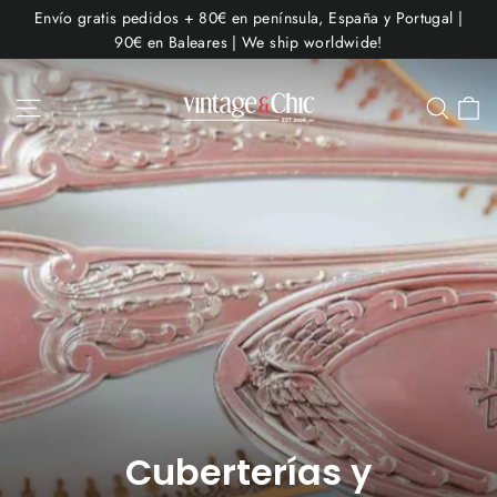
Ir
Envío gratis pedidos + 80€ en península, España y Portugal |
directamente
90€ en Baleares | We ship worldwide!
al
contenido
C
Navegación
Busc
Cuberterías y