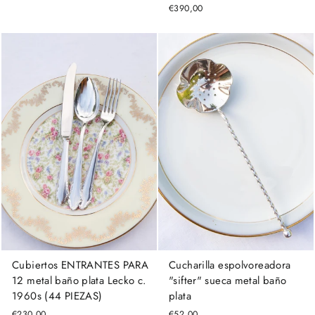
€390,00
Cucharilla espolvoreadora
Cubiertos ENTRANTES PARA
"sifter" sueca metal baño
12 metal baño plata Lecko c.
plata
1960s (44 PIEZAS)
€52,00
€230,00