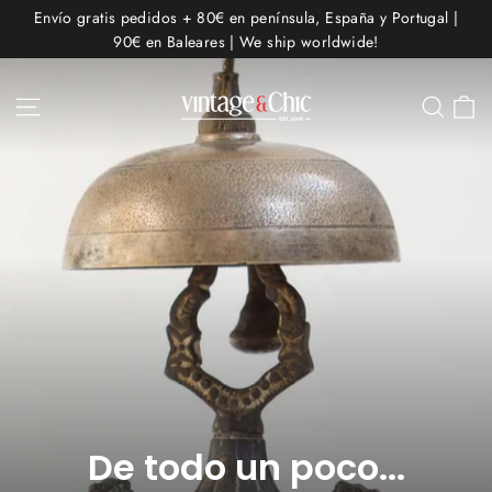
Ir
Envío gratis pedidos + 80€ en península, España y Portugal |
directamente
90€ en Baleares | We ship worldwide!
al
contenido
C
Navegación
Busc
De todo un poco...