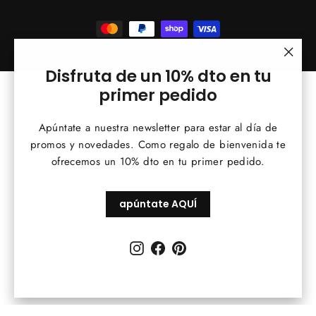
© 2026 Vintage&Chic
Tecnología de Shopify
"Cerr
Disfruta de un 10% dto en tu
(esc)
primer pedido
¿Necesitas ayuda?
Apúntate a nuestra newsletter para estar al día de
Contacta con nosotros por WhatsApp para resolver
promos y novedades. Como regalo de bienvenida te
ofrecemos un 10% dto en tu primer pedido.
tus dudas rápidamente.
💬 Contacta por WhatsApp
apúntate AQUÍ
Instagram
Facebook
Pinterest