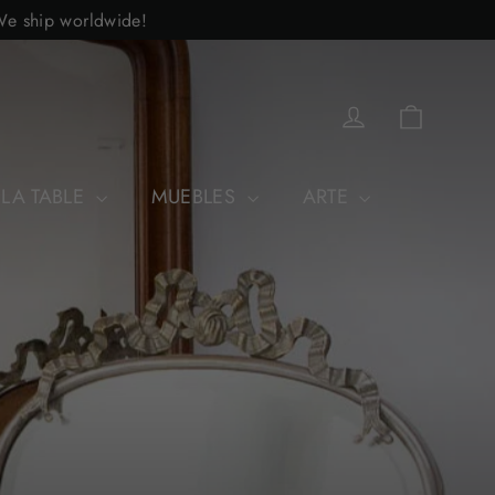
 We ship worldwide!
Carrito
Acceder
 LA TABLE
MUEBLES
ARTE