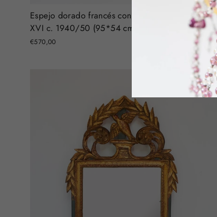
Espejo dorado francés con copete estilo Louis
XVI c. 1940/50 (95*54 cm)
€570,00