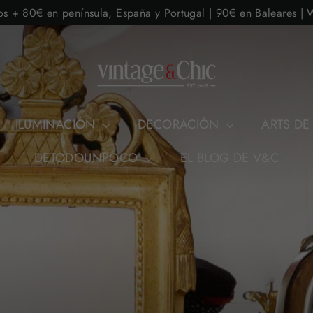
os + 80€ en península, España y Portugal | 90€ en Baleares |
ILUMINACIÓN
DECORACIÓN
ARTS DE
DETODOUNPOCO
EL BLOG DE V&C