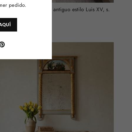
imer pedido.
Espejo dorado francés antiguo estilo Luis XV, s.
XIX (69*50 cm)
AQUÍ
€420,00
ram
acebook
Pinterest