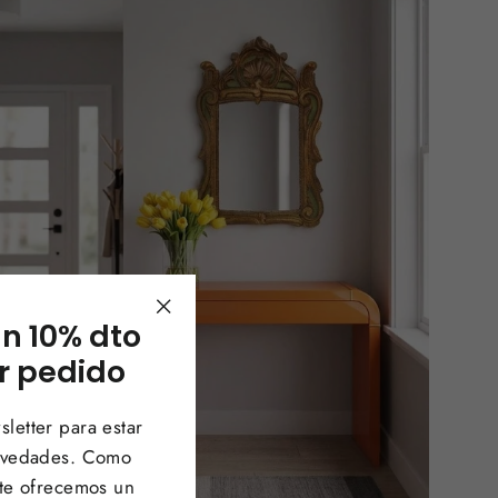
un 10% dto
"Cerrar
(esc)"
r pedido
letter para estar
novedades. Como
 te ofrecemos un