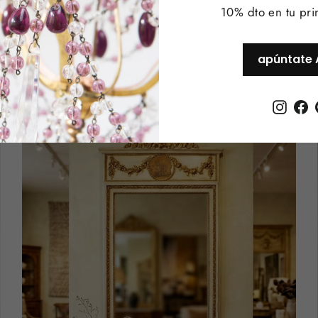
10% dto en tu pr
Espejo francés marco doble lazo dorado 1923
(70*60 cm)
apúntate 
€320,00
Instag
F