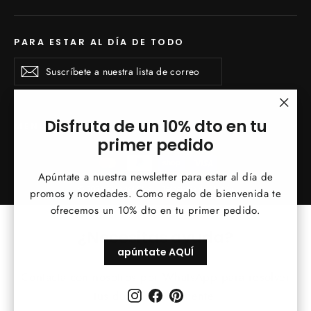
PARA ESTAR AL DÍA DE TODO
Suscríbete
Suscribirse
Suscribirse
a
nuestra
lista
de
"Cerr
Disfruta de un 10% dto en tu
MENÚ INFERIOR
correo
(esc)
primer pedido
Apúntate a nuestra newsletter para estar al día de
© 2026 Vintage&Chic
Tecnología de Shopify
promos y novedades. Como regalo de bienvenida te
ofrecemos un 10% dto en tu primer pedido.
¿Necesitas ayuda?
apúntate AQUÍ
Contacta con nosotros por WhatsApp para resolver
Instagram
Facebook
Pinterest
tus dudas rápidamente.