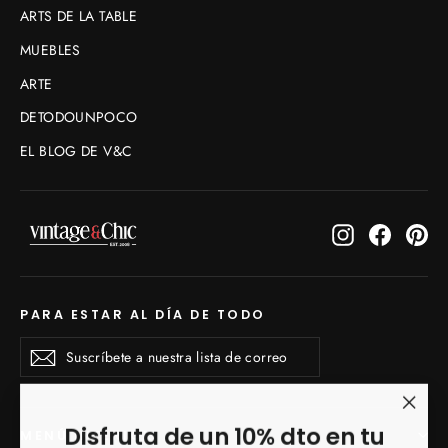
ARTS DE LA TABLE
MUEBLES
ARTE
DETODOUNPOCO
EL BLOG DE V&C
Instagram
Faceboo
Pin
PARA ESTAR AL DÍA DE TODO
Suscríbete
Suscribirse
Suscribirse
a
nuestra
lista
de
"Cerr
Disfruta de un 10% dto en tu
MENÚ INFERIOR
correo