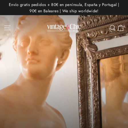
Ir
Envío gratis pedidos + 80€ en península, España y Portugal |
directamente
90€ en Baleares | We ship worldwide!
al
contenido
C
Navegación
Busc