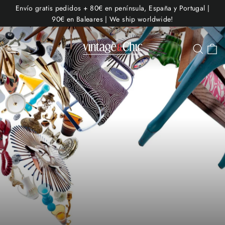
Ir
Envío gratis pedidos + 80€ en península, España y Portugal |
directamente
90€ en Baleares | We ship worldwide!
al
contenido
C
Navegación
Busc