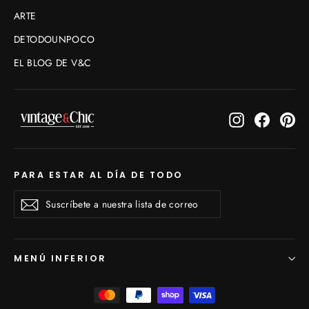
ARTE
DETODOUNPOCO
EL BLOG DE V&C
Instagram
Faceboo
Pin
PARA ESTAR AL DÍA DE TODO
Suscríbete
Suscribirse
Suscribirse
a
nuestra
lista
de
"Cerr
Disfruta de un 10% dto en tu
MENÚ INFERIOR
correo
(esc)
primer pedido