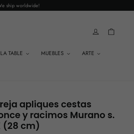
 We ship worldwide!
Carrito
Acceder
 LA TABLE
MUEBLES
ARTE
reja apliques cestas
once y racimos Murano s.
 (28 cm)