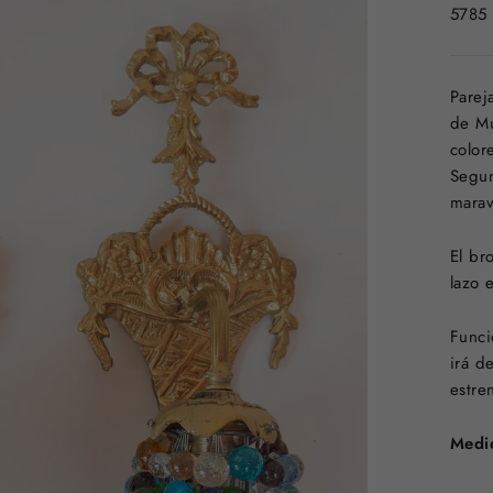
5785
Parej
de Mu
color
Segun
marav
El br
lazo 
Funci
irá d
estre
Medi