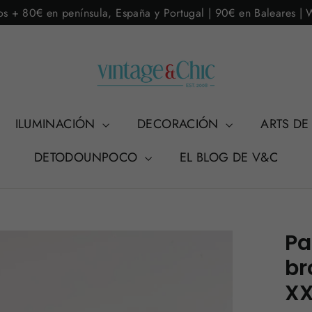
os + 80€ en península, España y Portugal | 90€ en Baleares |
ILUMINACIÓN
DECORACIÓN
ARTS DE
DETODOUNPOCO
EL BLOG DE V&C
Pa
br
XX