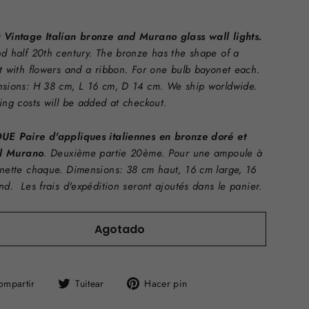
Vintage Italian bronze and Murano glass wall lights.
d half 20th century. The bronze has the shape of a
t with flowers and a ribbon. For one bulb bayonet each.
sions: H 38 cm, L 16 cm, D 14 cm. We ship worldwide.
ing costs will be added at checkout.
E Paire d'appliques italiennes en bronze doré et
al Murano
. Deuxième partie 20ème. Pour une ampoule à
nette chaque.
Dimensions: 38 cm haut, 16 cm large, 16
ond.
Les frais d'expédition seront ajoutés dans le panier.
Agotado
Compartir
Tuitear
Pinear
ompartir
Tuitear
Hacer pin
en
en
en