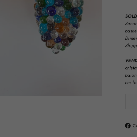
SOLD 
Secon
baske
Dimen
Shipp
VENDU
crist
baïon
cm f
C