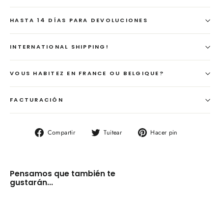
HASTA 14 DÍAS PARA DEVOLUCIONES
INTERNATIONAL SHIPPING!
VOUS HABITEZ EN FRANCE OU BELGIQUE?
FACTURACIÓN
Compartir
Tuitear
Pinear
Compartir
Tuitear
Hacer pin
en
en
en
Facebook
Twitter
Pinterest
Pensamos que también te
gustarán...
Pareja
antiguos