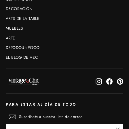
DECORACIÓN
ARTS DE LA TABLE
MUEBLES
ARTE
DETODOUNPOCO
EL BLOG DE V&C
Instagram
Faceboo
Pin
PARA ESTAR AL DÍA DE TODO
Suscríbete
Suscribirse
Suscribirse
a
nuestra