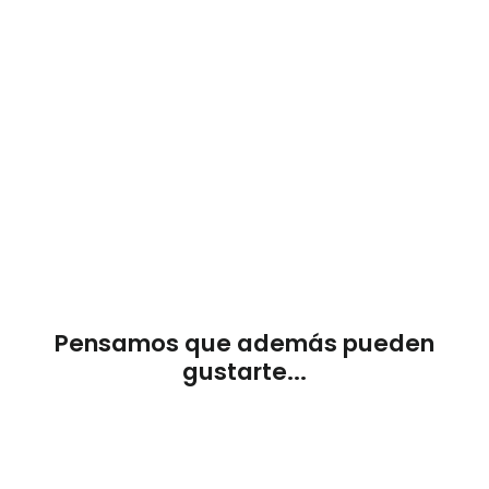
apliques
bronce
y
tulipas
s.
XIX
€0,00
AGOTADO
Pensamos que además pueden
gustarte...
AGOTADO