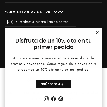
PARA ESTAR AL DÍA DE TODO
Suscríbete
Suscribirse
Suscribirse
a
nuestra
lista
de
"Cerr
Disfruta de un 10% dto en tu
MENÚ INFERIOR
correo
(esc)
primer pedido
Apúntate a nuestra newsletter para estar al día de
© 2026 Vintage&Chic
Tecnología de Shopify
promos y novedades. Como regalo de bienvenida te
ofrecemos un 10% dto en tu primer pedido.
¿Necesitas ayuda?
apúntate AQUÍ
Contacta con nosotros por WhatsApp para resolver
Instagram
Facebook
Pinterest
tus dudas rápidamente.