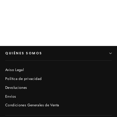
Pareja antiguas rabaneras terre de fer
francesas (VENDIDO)
€0,00
QUIÉNES SOMOS
Aviso Legal
Política de privacidad
Devoluciones
Envíos
Condiciones Generales de Venta