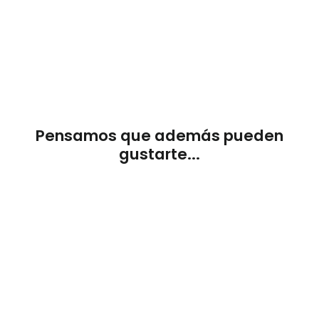
cm)
€280,00
Pensamos que además pueden
gustarte...