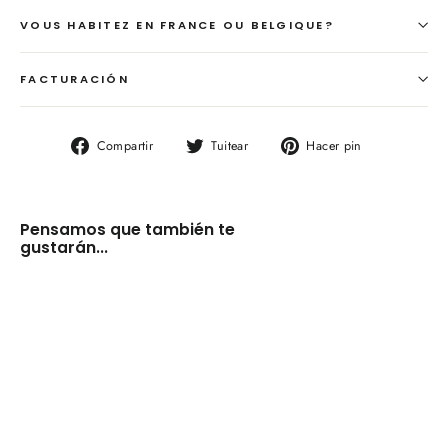
VOUS HABITEZ EN FRANCE OU BELGIQUE?
FACTURACIÓN
Compartir
Tuitear
Pinear
Compartir
Tuitear
Hacer pin
en
en
en
Facebook
Twitter
Pinterest
Pensamos que también te
gustarán...
Paisaje
Provenza
con
lavanda
Philippe
Janin
(45*38