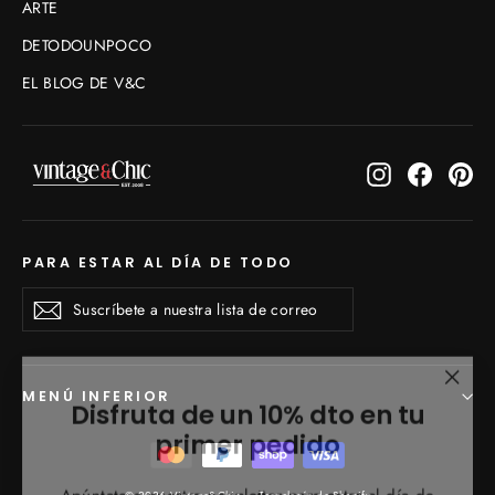
ARTE
DETODOUNPOCO
EL BLOG DE V&C
Instagram
Faceboo
Pin
PARA ESTAR AL DÍA DE TODO
Suscríbete
Suscribirse
Suscribirse
a
nuestra
lista
de
"Cerr
Disfruta de un 10% dto en tu
MENÚ INFERIOR
correo
(esc)
primer pedido
Apúntate a nuestra newsletter para estar al día de