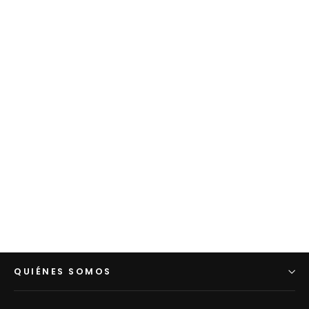
Paisaje Provenza con lavanda Philippe
Janin (45*38 cm)
€280,00
QUIÉNES SOMOS