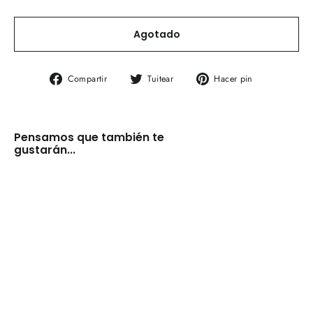
Agotado
Compartir
Tuitear
Pinear
Compartir
Tuitear
Hacer pin
en
en
en
Facebook
Twitter
Pinterest
Pensamos que también te
gustarán...
Candelabros
"girandoles"
cristales
Francia
s.
XX
(VENDIDOS)
€0,00
AGOTADO