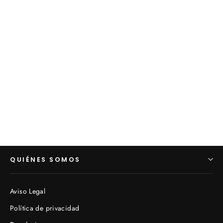
Candelabros "girandoles" cristales
Francia s. XX (VENDIDOS)
€0,00
QUIÉNES SOMOS
Aviso Legal
Política de privacidad