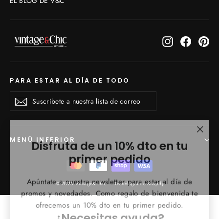
EL BLOG DE V&C
Instagram
Faceboo
Pin
PARA ESTAR AL DÍA DE TODO
Suscríbete
Suscribirse
Suscribirse
a
nuestra
lista
de
"Cerr
Disfruta de un 10% dto en tu
MENÚ INFERIOR
correo
(esc)
primer pedido
Apúntate a nuestra newsletter para estar al día de
© 2026 Vintage&Chic
Tecnología de Shopify
promos y novedades. Como regalo de bienvenida te
ofrecemos un 10% dto en tu primer pedido.
¿Necesitas ayuda?