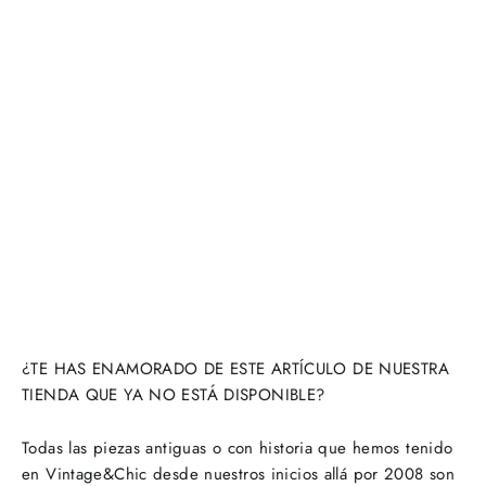
farol
francés
rescate
minero
“Le
Sauveur”
Vassaux
€0,00
AGOTADO
¿TE HAS ENAMORADO DE ESTE ARTÍCULO DE NUESTRA
TIENDA QUE YA NO ESTÁ DISPONIBLE?
Todas las piezas antiguas o con historia que hemos tenido
en Vintage&Chic desde nuestros inicios allá por 2008 son