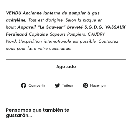
VENDU Ancienne lanterne de pompier à gas
acétylène.
Tout est d’origine. Selon la plaque en
haut:
Appareil “Le Sauveur” breveté S.G.D.G. VASSAUX
Ferdinand
Capitaine Sapeurs Pompiers. CAUDRY
Nord.
L'expédition internationale est possible. Contactez
nous pour faire votre commande.
Agotado
Compartir
Tuitear
Pinear
Compartir
Tuitear
Hacer pin
en
en
en
Facebook
Twitter
Pinterest
Pensamos que también te
gustarán...
Antiguo