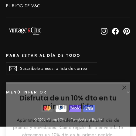
EL BLOG DE V&C
Instagram
Faceboo
Pin
PARA ESTAR AL DÍA DE TODO
Suscríbete
Suscribirse
Suscribirse
a
nuestra
lista
de
"Cerr
Disfruta de un 10% dto en tu
MENÚ INFERIOR
correo
(esc)
primer pedido
Apúntate a nuestra newsletter para estar al día de
© 2026 Vintage&Chic
Tecnología de Shopify
promos y novedades. Como regalo de bienvenida te
ofrecemos un 10% dto en tu primer pedido.