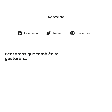
Agotado
Compartir
Tuitear
Pinear
Compartir
Tuitear
Hacer pin
en
en
en
Facebook
Twitter
Pinterest
Pensamos que también te
gustarán...
Antiguo
aplique
metal
verde
y
dorado
(VENDIDO)
€0,00
AGOTADO