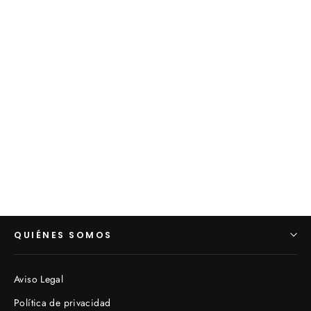
Antiguo aplique metal verde y dorado
(VENDIDO)
€0,00
QUIÉNES SOMOS
Aviso Legal
Política de privacidad