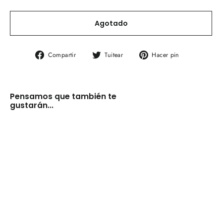
Agotado
Compartir
Tuitear
Pinear
Compartir
Tuitear
Hacer pin
en
en
en
Facebook
Twitter
Pinterest
Pensamos que también te
gustarán...
Antigua
vajilla
porcelana
Legrand
Limoges
principios
XX
(VENDIDO)
€0,00
AGOTADO