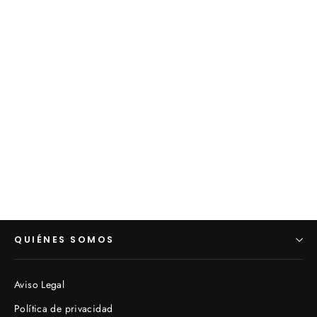
Antigua vajilla porcelana Legrand
Limoges principios XX (VENDIDO)
€0,00
QUIÉNES SOMOS
Aviso Legal
Política de privacidad