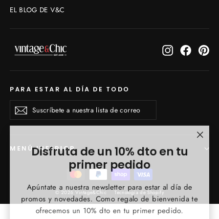
EL BLOG DE V&C
Instagram
Faceboo
Pin
PARA ESTAR AL DÍA DE TODO
Suscríbete
Suscribirse
Suscribirse
a
nuestra
lista
de
"Cerr
Disfruta de un 10% dto en tu
MENÚ INFERIOR
correo
(esc)
primer pedido
Apúntate a nuestra newsletter para estar al día de
© 2026 Vintage&Chic
Tecnología de Shopify
promos y novedades. Como regalo de bienvenida te
ofrecemos un 10% dto en tu primer pedido.