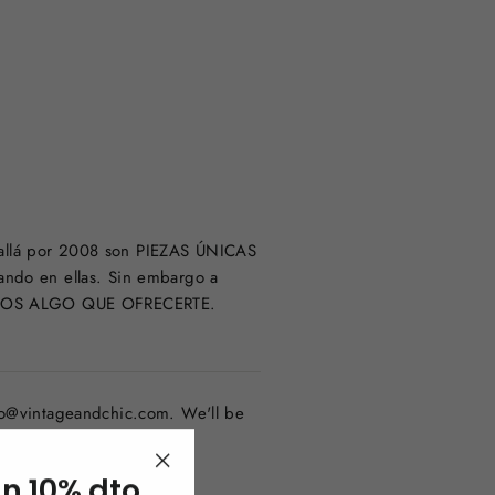
s allá por 2008 son PIEZAS ÚNICAS
jando en ellas. Sin embargo a
ENEMOS ALGO QUE OFRECERTE.
fo@vintageandchic.com. We'll be
un 10% dto
"Cerrar