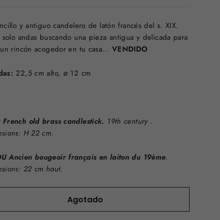
ncillo y antiguo candelero de latón francés del s. XIX.
i solo andas buscando una pieza antigua y delicada para
 un rincón acogedor en tu casa…
VENDIDO
das:
22,5 cm alto,
⌀
12 cm
French old brass candlestick.
19th century .
sions: H 22 cm.
U Ancien
bougeoir français en laiton du 19ème
.
sions: 22 cm haut.
Agotado