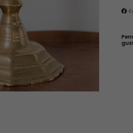
C
Pen
gust
AG