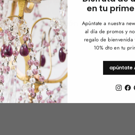
en tu prime
samos que también pueden gustart
Apúntate a nuestra news
al día de promos y 
regalo de bienvenida
10% dto en tu pr
apúntate 
Instag
F