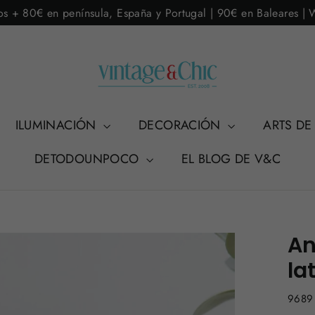
os + 80€ en península, España y Portugal | 90€ en Baleares |
ILUMINACIÓN
DECORACIÓN
ARTS DE
DETODOUNPOCO
EL BLOG DE V&C
An
la
9689