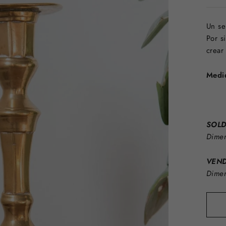
Un se
Por s
crear
Medi
SOLD 
Dimen
VEND
Dimen