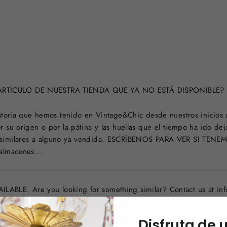
RTÍCULO DE NUESTRA TIENDA QUE YA NO ESTÁ DISPONIBLE?
historia que hemos tenido en Vintage&Chic desde nuestros inicio
r su origen o por la pátina y las huellas que el tiempo ha ido de
s similares a alguno ya vendida. ESCRÍBENOS PARA VER SI T
almacenes...
BLE. Are you looking for something similar? Contact us at in
Disfruta de 