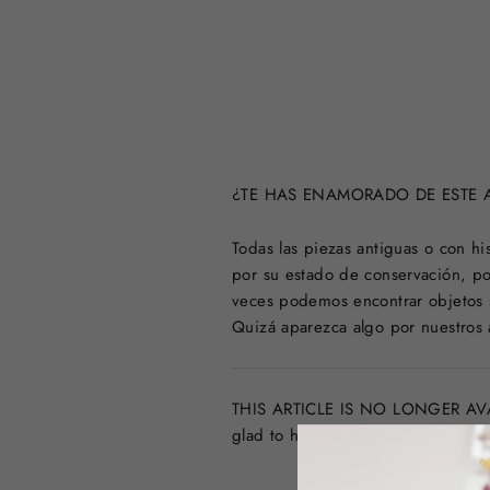
¿TE HAS ENAMORADO DE ESTE A
Todas las piezas antiguas o con 
por su estado de conservación, po
veces podemos encontrar objeto
Quizá aparezca algo por nuestros 
THIS ARTICLE IS NO LONGER AVAILA
glad to help you!