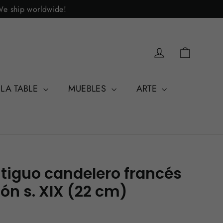
 We ship worldwide!
Carrito
Acceder
 LA TABLE
MUEBLES
ARTE
tiguo candelero francés
tón s. XIX (22 cm)